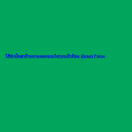
ໃຫ້ຄຳປຶກສາດ້ານການອອກແບບໂຮງງານນ້ຳກ້ອນ ຢູ່ແຂວງ Pakse