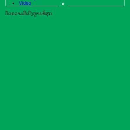
Video
0
ບົດຄວາມທີ່ເບິ່ງຫຼາຍທີ່ສຸດ