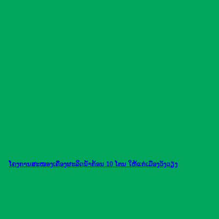
ໂຄງການສະໜອງເຄື່ອງຜະລິດນ້ຳກ້ອນ 10 ໂຕນ ໃຫ້ແກ່ເມືອງວັງວຽງ