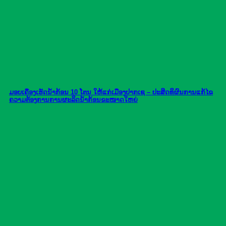
ມອບເຄື່ອງເຮັດນ້ຳກ້ອນ 10 ໂຕນ ໃຫ້ແກ່ເມືອງປາກເຊ – ປະສິດທິຜົນການແກ້ໄຂ
ຄວາມຕ້ອງການການຜະລິດນ້ຳກ້ອນຂະໜາດໃຫຍ່