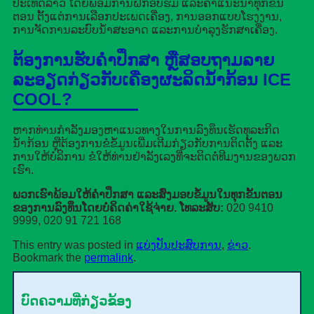
ປະເທດລາວ ໂດຍພ້ອມການຝຶກອົບຮົມ ແລະຄຳແນະນຳທຸກຂັ້ນ
ຕອນ ຕັ້ງແຕ່ການເລືອກປະເພດເຄື່ອງ, ການອອກແບບໂຮງງານ,
ການຈັດການລະບົບນ້ຳສະອາດ ແລະການບຳລຸງຮັກສາເຄື່ອງ.
ຕ້ອງການຮັບຄຳປຶກສາ ຫຼືສອບຖາມລາຍ
ລະອຽດກ່ຽວກັບເຄື່ອງຜະລິດນ້ຳກ້ອນ ICE
COOL?
ຫາກທ່ານກຳລັງມອງຫາແນວທາງໃນການລົງທຶນເຮັດທຸລະກິດ
ນ້ຳກ້ອນ ຫຼືຕ້ອງການຂໍຂໍ້ມູນເພີ່ມເຕີມກ່ຽວກັບການຕິດຕັ້ງ ແລະ
ການໃຫ້ບໍລິການ ຂໍໃຫ້ທ່ານຢ່າລັງເລງທີ່ຈະຕິດຕໍ່ທີມງານຂອງພວກ
ເຮົາ.
ພວກເຮົາພ້ອມໃຫ້ຄຳປຶກສາ ແລະສົ່ງມອບຂໍ້ມູນໃນທຸກຂັ້ນຕອນ
ຂອງການລົງທຶນໂດຍບໍ່ຄິດຄ່າໃຊ້ຈ່າຍ.
ໂທລະສັບ:
020 9410
9999, 020 91 721 168
This entry was posted in
ແບ່ງປັນປະສົບການ
,
ຂ່າວ
.
Bookmark the
permalink
.
ບົດຄວາມທີ່ກ່ຽວຂ້ອງ