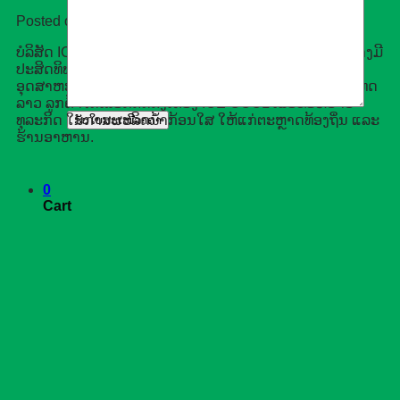
Posted on
07/05/2025
07/05/2025
by
Techmart Lao
ບໍລິສັດ ICE COOL ຂອງຫວຽດນາມ ໄດ້ເຂົ້າສູ່ຕະຫຼາດລາວຢ່າງມີ
ປະສິດທິພາບ ຜ່ານການຜະລິດ ແລະຈັດຈຳໜ່າຍເຄື່ອງນ້ຳກ້ອນ
ອຸດສາຫະກຳທີ່ມີມາດຕະຖານສາກົນ. ໃນຫຼາຍແຂວງຂອງປະເທດ
ລາວ ລູກຄ້າໄດ້ເລືອກຕິດຕັ້ງເຄື່ອງ ICE COOL ເພື່ອຂະຫຍາຍ
ທຸລະກິດ ໃນການຜະລິດນ້ຳກ້ອນໃສ ໃຫ້ແກ່ຕະຫຼາດທ້ອງຖິ່ນ ແລະ
ຮ້ານອາຫານ.
0
Cart