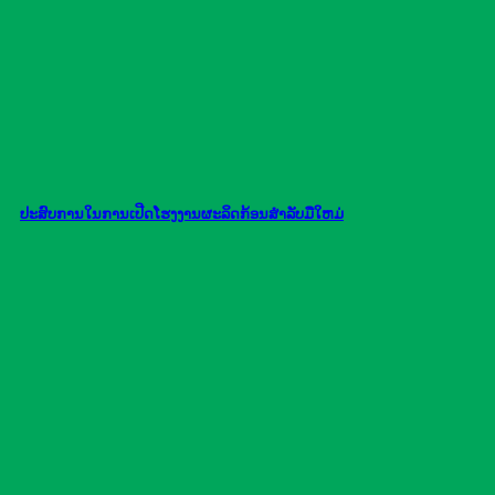
ປະສົບການໃນການເປີດໂຮງງານຜະລິດກ້ອນສໍາລັບມືໃຫມ່