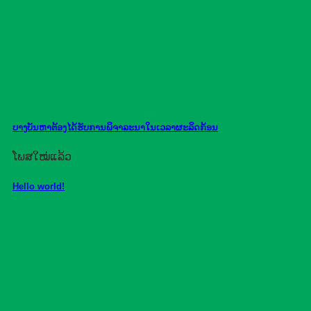
ບາງບັນຫາຕ້ອງໄດ້ຮັບການພິຈາລະນາໃນເວລາຜະລິດກ້ອນ
ໂພສໃໝ່ແລ້ວ
Hello world!