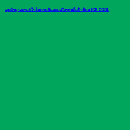
ລູກຄ້າຊາວລາວພໍໃຈໃນການຮັບມອບເຄື່ອງຜະລິດນ້ຳກ້ອນ ICE COOL