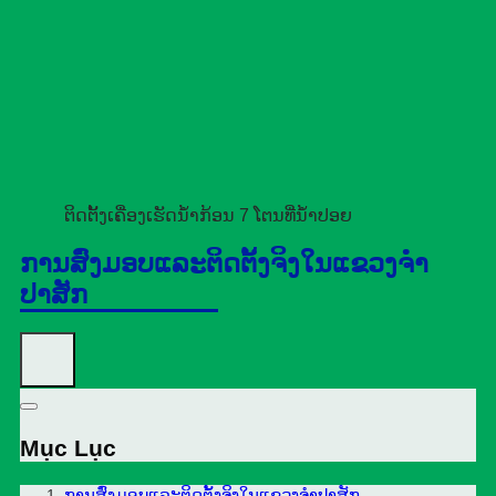
ຕິດຕັ້ງເຄື່ອງເຮັດນ້ຳກ້ອນ 7 ໂຕນທີ່ນ້ຳປອຍ
ການສົ່ງມອບແລະຕິດຕັ້ງຈິງໃນແຂວງຈຳ
ປາສັກ
Mục Lục
ການສົ່ງມອບແລະຕິດຕັ້ງຈິງໃນແຂວງຈຳປາສັກ