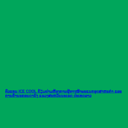
ຕົວແທນ ICE COOL ຢ້ຽມຢາມຫ້ອງການຜູ້ຕາງໜ້າພະແນກອຸດສາຫະກຳ ແລະ
ການຄ້ານະຄອນດານັງ ແຂວງສະຫວັນນະເຂດ ປະເທດລາວ