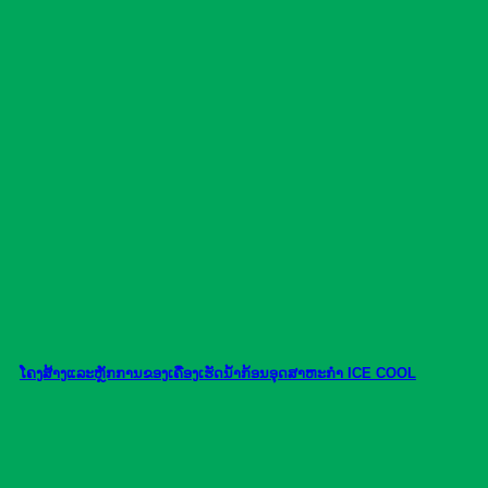
ໂຄງສ້າງແລະຫຼັກການຂອງເຄື່ອງເຮັດນໍ້າກ້ອນອຸດສາຫະກໍາ ICE COOL