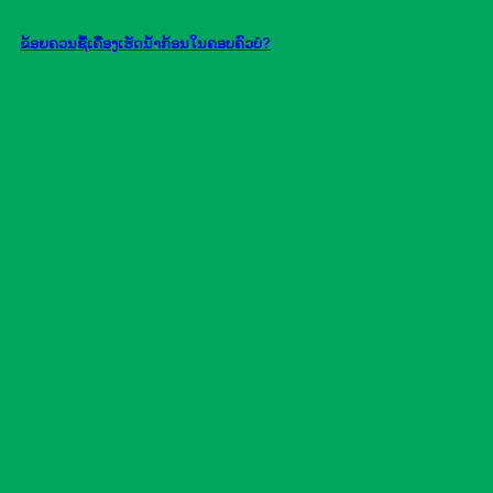
ຂ້ອຍຄວນຊື້ເຄື່ອງເຮັດນໍ້າກ້ອນໃນຄອບຄົວບໍ?