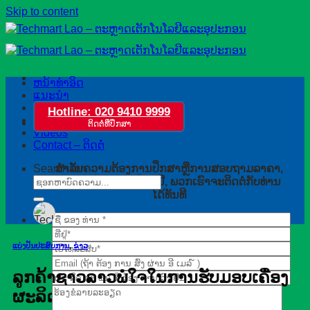
Skip to content
ຫນ້າທໍາອິດ
ແນະນຳ
ຂ່າວ
Hotline: 020 9410 9999
ຮ້ານຄ້າ
ຕິດຕໍ່ທີ່ປຶກສາ
Videos
Contact – ຕິດຕໍ່
Search for:
ສໍາລັບຄວາມຕ້ອງການປຶກສາຫຼືການສອບຖາມລາຄາ,
ກະລຸນາປ່ອຍຟອມທີ່ລຸ່ມນີ້, ພວກເຮົາຈະຕິດຕໍ່ກັບທ່ານ
ໄດ້ທັນທີ
ແບ່ງປັນປະສົບການ
,
ຂ່າວ
ລູກຄ້າຊາວລາວພໍໃຈໃນການຮັບມອບເຄື່ອງ
ຜະລິດນ້ຳກ້ອນ ICE COOL