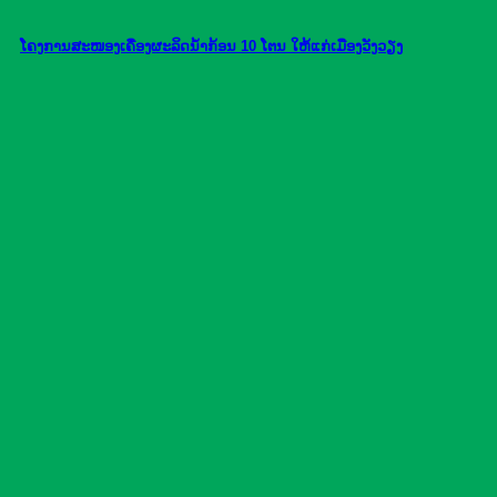
ໂຄງການສະໜອງເຄື່ອງຜະລິດນ້ຳກ້ອນ 10 ໂຕນ ໃຫ້ແກ່ເມືອງວັງວຽງ