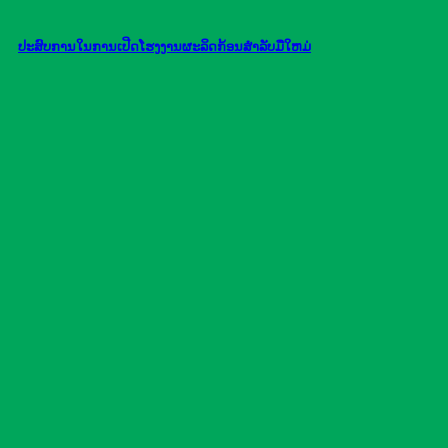
ປະສົບການໃນການເປີດໂຮງງານຜະລິດກ້ອນສໍາລັບມືໃຫມ່