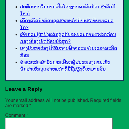
ປະສົບການໃນການເປີດໂຮງງານຜະລິດກ້ອນສໍາລັບມື
ໃຫມ່
ເຄື່ອງເຮັດນໍ້າກ້ອນອຸດສາຫະກໍາມີປະສິດທິພາບແນວ
ໃດ?
ເຈົ້າຄວນຮູ້ຫຍັງແດ່ກ່ຽວກັບຂະບວນການຜະລິດກ້ອນ
ຂອງເຄື່ອງເຮັດກ້ອນບໍລິສຸດ?
ບາງບັນຫາຕ້ອງໄດ້ຮັບການພິຈາລະນາໃນເວລາຜະລິດ
ກ້ອນ
ຄໍາແນະນໍາສໍາລັບການເລືອກຜູ້ສະຫນອງການເກັບ
ຮັກສາເຢັນອຸດສາຫະກໍາທີ່ມີຊື່ສຽງທີ່ເຫມາະສົມ
Leave a Reply
Your email address will not be published.
Required fields
are marked
*
Comment
*