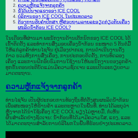
ຄວາມຫຼັກແຈ້ງຈາກລູກຄ້າ
ຂໍ້ໄດ້ເປັນຈຸດແຂງຂອງ ICE COOL
ບໍລິການຂອງ ICE COOL ໃນປະເທດລາວ
ຕ້ອງການຮັບຄຳປຶກສາ ຫຼືສອບຖາມລາຍລະອຽດກ່ຽວກັບເຄື່ອງ
ຜະລິດນ້ຳກ້ອນ ICE COOL?
ໃນເດືອນທີ່ຜ່ານມາ ພະນັກງານດ້ານເຕັກນິກຂອງ ICE COOL ໄດ້
ເຂົ້າຕິດຕັ້ງ ແລະທຳການສົ່ງມອບເຄື່ອງນ້ຳກ້ອນ ຂະໜາດ 5 ຕັນຕໍ່ມື້
ໃຫ້ແກ່ລູກຄ້າທ່ານໄຊຈັນ ຢູ່ເມືອງປາກເຊ. ການດຳເນີນງານດັ່ງ
ກ່າວ ຮວມທັງການສົ່ງເຄື່ອງ, ການປະກອບຕິດຕັ້ງ, ການທົດລອງ
ເຄື່ອງ ແລະການຝຶກອົບຮົມການໃຊ້ງານໃຫ້ພະນັກງານຂອງລູກຄ້າ.
ທຸກຂັ້ນຕອນປະຕິບັດແມ່ນມີຄວາມຊັດເຈນ ແລະເປັນລະບຽບຕາມ
ມາດຕະຖານ.
ຄວາມຫຼັກແຈ້ງຈາກລູກຄ້າ
ທ່ານໄຊຈັນ ເປັນຜູ້ປະກອບການທ້ອງຖິ່ນທີ່ກໍ່ຕັ້ງສູນຜະລິດນ້ຳກ້ອນ
ເພື່ອສະໜອງໃຫ້ຮ້ານຄ້າ ແລະຕະຫຼາດໃນພື້ນທີ່. ທ່ານໄດ້ລະບຸວ່າ
ຫຼັງຈາກໄດ້ນຳໃຊ້ເຄື່ອງ ICE COOL ພຽງໄມ່ຫຼາຍມື້, ກໍ່ເຫັນ
ຜົນສຳເລັດຢ່າງຊັດເຈນ: ນ້ຳກ້ອນທີ່ໄດ້ມາມີຄວາມໃສ, ແຂງ, ແລະ
ໄດ້ມາດຕະຖານສຳລັບການບໍລິໂພກໃນພື້ນທີ່ຮ້ອນຢ່າງປະເທດລາວ.