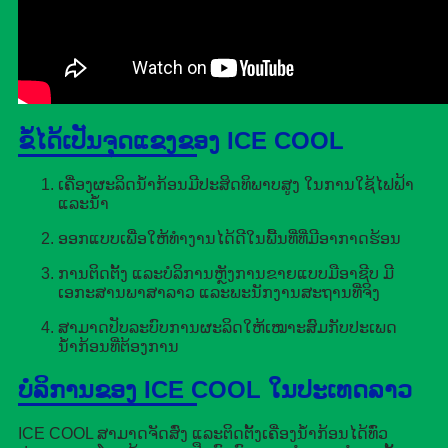
ຂໍ້ໄດ້ເປັນຈຸດແຂງຂອງ ICE COOL
ເຄື່ອງຜະລິດນ້ຳກ້ອນມີປະສິດທິພາບສູງ ໃນການໃຊ້ໄຟຟ້າ
ແລະນ້ຳ
ອອກແບບເພື່ອໃຫ້ທຳງານໄດ້ດີໃນພື້ນທີ່ທີ່ມີອາກາດຮ້ອນ
ການຕິດຕັ້ງ ແລະບໍລິການຫຼັງການຂາຍແບບມືອາຊີບ ມີ
ເອກະສານພາສາລາວ ແລະພະນັກງານສະຖານທີ່ຈິງ
ສາມາດປັບລະບົບການຜະລິດໃຫ້ເໝາະສົມກັບປະເພດ
ນ້ຳກ້ອນທີ່ຕ້ອງການ
ບໍລິການຂອງ ICE COOL ໃນປະເທດລາວ
ICE COOL ສາມາດຈັດສົ່ງ ແລະຕິດຕັ້ງເຄື່ອງນ້ຳກ້ອນໄດ້ທົ່ວ