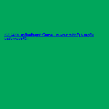
ICE COOL ມາພ້ອມກັບລູກຄ້າໃນລາວ – ຮູບພາບການຕິດຕັ້ງ & ແບ່ງປັນ
ປະສົບການປະຕິບັດ