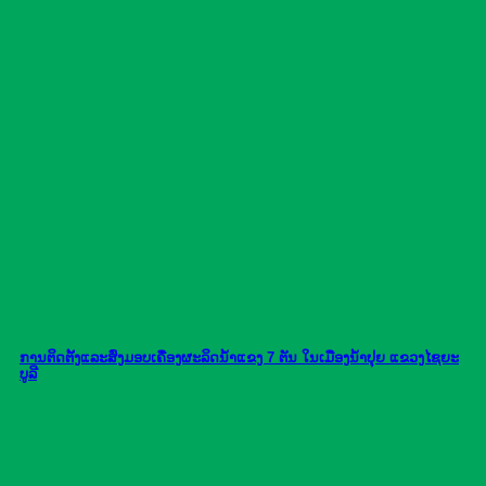
ການຕິດຕັ້ງແລະສົ່ງມອບເຄື່ອງຜະລິດນ້ຳແຂງ 7 ຕັນ ໃນເມືອງນໍ້າປຸຍ ແຂວງໄຊຍະ
ບູລີ