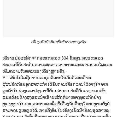
ເຄື່ອງເຮັດນ້ຳກ້ອນທີ່ເຫັນຈາກທາງໜ້າ
ເຄື່ອງແມ່ນຜະລິດຈາກສະແຕນເລດ 304 ຊັ້ນສູງ, ສະແຕນເລດ
ປະເພດນີ້ຮັບປະກັນຄວາມສະອາດອາຫານແລະຄວາມປອດໄພແລະ
ເພີ່ມຄວາມທົນທານຂອງເຄື່ອງຫຼາຍຄັ້ງ.
Alt: ເຕັກໂນໂລຊີການຄວບຄຸມອັດຕະໂນມັດອັດສະລິຍະ
ຜູ້ຜະລິດກ້ອນອຸດສາຫະກໍາໄດ້ຮັບການເລືອກແລະໄວ້ວາງໃຈຈາກ
ລູກຄ້າໃນຊ່ວງເວລາມໍ່ໆມານີ້ຍ້ອນວ່າການປະຕິບັດຂອງພວກເຂົາ
ແມ່ນຂ້ອນຂ້າງສູງແລະນໍາເອົາປະສິດທິພາບທາງທຸລະກິດຢ່າງ
ຫຼວງຫຼາຍໃນຂະບວນການຜະລິດທີ່ເຄື່ອງຈັກອື່ນໆໃນຕະຫຼາດຍັງບໍ່
ສາມາດປຽບທຽບໄດ້. ການ​ລົງ​ທຶນ​ໃນ​ເຄື່ອງ​ເຮັດ​ນ້ຳ​ກ້ອນ​ອຸດ​ສາ​ຫະ​
ກຳ​ແມ່ນ​ການ​ລົງ​ທຶນ​ທີ່​ສະ​ຫລາດ ແລະ ເປັນ​ການ​ເຄື່ອນ​ໄຫວ​ທຸ​ລະ​ກິດ​