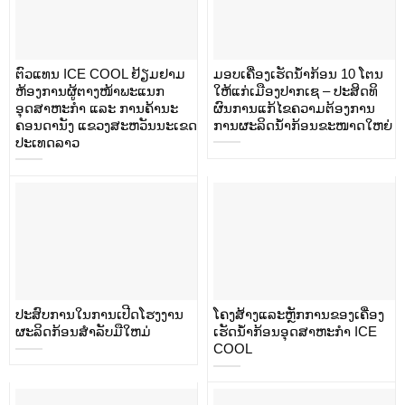
ຕົວແທນ ICE COOL ຢ້ຽມຢາມ
ມອບເຄື່ອງເຮັດນ້ຳກ້ອນ 10 ໂຕນ
ຫ້ອງການຜູ້ຕາງໜ້າພະແນກ
ໃຫ້ແກ່ເມືອງປາກເຊ – ປະສິດທິ
ອຸດສາຫະກຳ ແລະ ການຄ້ານະ
ຜົນການແກ້ໄຂຄວາມຕ້ອງການ
ຄອນດານັງ ແຂວງສະຫວັນນະເຂດ
ການຜະລິດນ້ຳກ້ອນຂະໜາດໃຫຍ່
ປະເທດລາວ
ປະສົບການໃນການເປີດໂຮງງານ
ໂຄງສ້າງແລະຫຼັກການຂອງເຄື່ອງ
ຜະລິດກ້ອນສໍາລັບມືໃຫມ່
ເຮັດນໍ້າກ້ອນອຸດສາຫະກໍາ ICE
COOL