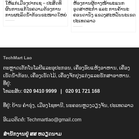
ໃຫ້ແກ່ເມືອງປາກເຊ – ປະສິດທິ
ຫ້ອງການຜູ້ຕາງໜ້າພະແນກ
ຜົນການແກ້ໄຂຄວາມຕ້ອງການ
ອຸດສາຫະກຳ ແລະ ການຄ້ານະ
ການຜະລິດນ້ຳກ້ອນຂະໜາດໃຫຍ່
ຄອນດານັງ ແຂວງສະຫວັນນະເຂດ
ປະເທດລາວ
TechMart Lao
ຕະຫຼາດເຕັກໂນໂລຢີແລະອຸປະກອນ, ເຄື່ອງອົບແຫ້ງອາຫານ, ເຄື່ອງ
ເຮັດນໍ້າກ້ອນ, ເຄື່ອງເຮັດໄມ້, ເຄື່ອງຈັກປຸງແຕ່ງແລະຮັກສາອາຫານ.
ທີ່ຢູ່:
ໂທລະສັບ:
020 9410 9999 |
020 91 721 168
ທີ່ຢູ່: ບ້ານ ຄຳຮຸ່ງ, ເມືອງໄຊທານີ, ນະຄອນຫຼວງວຽງຈັນ, ປະເທດລາວ
ອີເມວຕິດຕໍ່: Techmartlao@gmail.com
ສຳນັກງານຢູ່ ສສ ຫວຽດນາມ