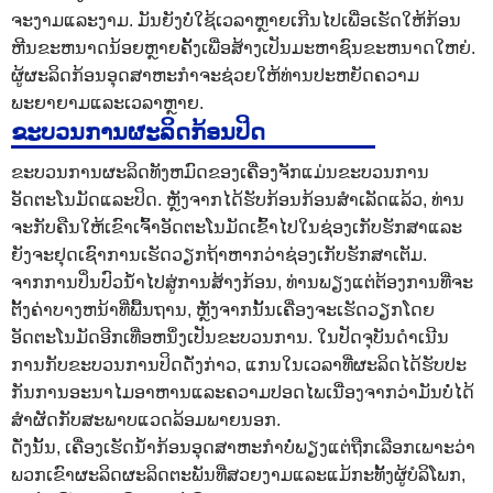
ຈະງາມແລະງາມ. ມັນຍັງບໍ່ໃຊ້ເວລາຫຼາຍເກີນໄປເພື່ອເຮັດໃຫ້ກ້ອນ
ຫີນຂະຫນາດນ້ອຍຫຼາຍຄັ້ງເພື່ອສ້າງເປັນມະຫາຊົນຂະຫນາດໃຫຍ່.
ຜູ້ຜະລິດກ້ອນອຸດສາຫະກໍາຈະຊ່ວຍໃຫ້ທ່ານປະຫຍັດຄວາມ
ພະຍາຍາມແລະເວລາຫຼາຍ.
ຂະບວນການຜະລິດກ້ອນປິດ
ຂະບວນການຜະລິດທັງຫມົດຂອງເຄື່ອງຈັກແມ່ນຂະບວນການ
ອັດຕະໂນມັດແລະປິດ. ຫຼັງຈາກໄດ້ຮັບກ້ອນກ້ອນສໍາເລັດແລ້ວ, ທ່ານ
ຈະກັບຄືນໃຫ້ເຂົາເຈົ້າອັດຕະໂນມັດເຂົ້າໄປໃນຊ່ອງເກັບຮັກສາແລະ
ຍັງຈະຢຸດເຊົາການເຮັດວຽກຖ້າຫາກວ່າຊ່ອງເກັບຮັກສາເຕັມ.
ຈາກການປິ່ນປົວນ້ໍາໄປສູ່ການສ້າງກ້ອນ, ທ່ານພຽງແຕ່ຕ້ອງການທີ່ຈະ
ຕັ້ງຄ່າບາງຫນ້າທີ່ພື້ນຖານ, ຫຼັງຈາກນັ້ນເຄື່ອງຈະເຮັດວຽກໂດຍ
ອັດຕະໂນມັດອີກເທື່ອຫນຶ່ງເປັນຂະບວນການ. ໃນປັດຈຸບັນດໍາເນີນ
ການກັບຂະບວນການປິດດັ່ງກ່າວ, ແກນໃນເວລາທີ່ຜະລິດໄດ້ຮັບປະ
ກັນການອະນາໄມອາຫານແລະຄວາມປອດໄພເນື່ອງຈາກວ່າມັນບໍ່ໄດ້
ສໍາຜັດກັບສະພາບແວດລ້ອມພາຍນອກ.
ດັ່ງນັ້ນ, ເຄື່ອງເຮັດນໍ້າກ້ອນອຸດສາຫະກໍາບໍ່ພຽງແຕ່ຖືກເລືອກເພາະວ່າ
ພວກເຂົາຜະລິດຜະລິດຕະພັນທີ່ສວຍງາມແລະແມ້ກະທັ້ງຜູ້ບໍລິໂພກ,