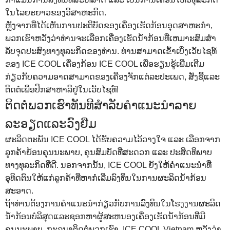
ໃນ​ໄລ​ຍະ​ຍາວ​ຂອງ​ວິ​ສາ​ຫະ​ກິດ.
ຫຼັງຈາກທີ່ໄດ້ເຫັນການປະຕິບັດຂອງເຄື່ອງເຮັດກ້ອນອຸດສາຫະກໍາ,
ພວກເຮົາຫວັງວ່າທ່ານຈະເລືອກເຄື່ອງເຮັດນ້ໍາກ້ອນທີ່ເຫມາະສົມສໍາ
ລັບຈຸດປະສົງທາງທຸລະກິດຂອງທ່ານ. ທ່ານສາມາດເຂົ້າເບິ່ງເວັບໄຊທ໌
ຂອງ ICE COOL ເຄື່ອງກ້ອນ ICE COOL ເພື່ອຮຽນຮູ້ເພີ່ມເຕີມ
ກ່ຽວກັບຄວາມອາດສາມາດຂອງເຄື່ອງຈັກແຕ່ລະປະເພດ, ສັ່ງຊື້ແລະ
ຕິດຕໍ່ເພື່ອປຶກສາຫາລືຢູ່ໃນເວັບໄຊທ໌!
ຕິດຕໍ່ພວກເຮົາທັນທີສໍາລັບຄໍາແນະນໍາລາຍ
ລະອຽດແລະວົງຢືມ
ຜະລິດຕະພັນ ICE COOL ໄດ້ຮັບຄວາມໄວ້ວາງໃຈ ແລະ ເລືອກຈາກ
ລູກຄ້າຍ້ອນຄຸນນະພາບ, ຄຸນສົມບັດທີ່ສະດວກ ແລະ ປະສິດທິພາບ
ທາງທຸລະກິດທີ່ດີ. ນອກຈາກນັ້ນ, ICE COOL ຍັງໃຫ້ຄໍາແນະນໍາທີ່
ອຸທິດຕົນໃຫ້ແກ່ລູກຄ້າທີ່ຫາກໍ່ເລີ່ມລົງທຶນໃນການຜະລິດນ້ໍາກ້ອນ
ສະອາດ.
ຖ້າທ່ານຕ້ອງການຄໍາແນະນໍາກ່ຽວກັບການລົງທຶນໃນໂຮງງານຜະລິດ
ນໍ້າກ້ອນບໍລິສຸດແລະຊອກຫາຜູ້ສະຫນອງເຄື່ອງເຮັດນໍ້າກ້ອນທີ່ມີ
ຄຸນນະພາບ, ກະລຸນາຕິດຕໍ່ພວກເຮົາ. ICE COOL Vietnam ຫວັງ​ວ່າ​