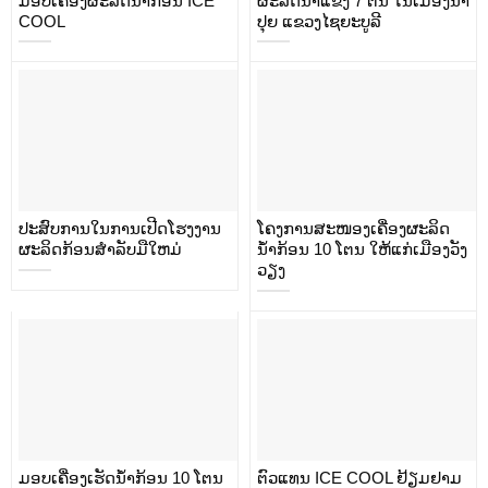
ມອບເຄື່ອງຜະລິດນ້ຳກ້ອນ ICE
ຜະລິດນ້ຳແຂງ 7 ຕັນ ໃນເມືອງນໍ້າ
COOL
ປຸຍ ແຂວງໄຊຍະບູລີ
ປະສົບການໃນການເປີດໂຮງງານ
ໂຄງການສະໜອງເຄື່ອງຜະລິດ
ຜະລິດກ້ອນສໍາລັບມືໃຫມ່
ນ້ຳກ້ອນ 10 ໂຕນ ໃຫ້ແກ່ເມືອງວັງ
ວຽງ
ມອບເຄື່ອງເຮັດນ້ຳກ້ອນ 10 ໂຕນ
ຕົວແທນ ICE COOL ຢ້ຽມຢາມ