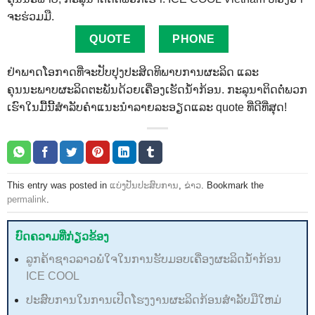
ຈະ​ຮ່ວມ​ມື.
QUOTE
PHONE
ຢ່າພາດໂອກາດທີ່ຈະປັບປຸງປະສິດທິພາບການຜະລິດ ແລະ
ຄຸນນະພາບຜະລິດຕະພັນດ້ວຍເຄື່ອງເຮັດນ້ຳກ້ອນ. ກະລຸນາຕິດຕໍ່ພວກ
ເຮົາໃນມື້ນີ້ສໍາລັບຄໍາແນະນໍາລາຍລະອຽດແລະ quote ທີ່ດີທີ່ສຸດ!
This entry was posted in
ແບ່ງປັນປະສົບການ
,
ຂ່າວ
. Bookmark the
permalink
.
ບົດຄວາມທີ່ກ່ຽວຂ້ອງ
ລູກຄ້າຊາວລາວພໍໃຈໃນການຮັບມອບເຄື່ອງຜະລິດນ້ຳກ້ອນ
ICE COOL
ປະສົບການໃນການເປີດໂຮງງານຜະລິດກ້ອນສໍາລັບມືໃຫມ່