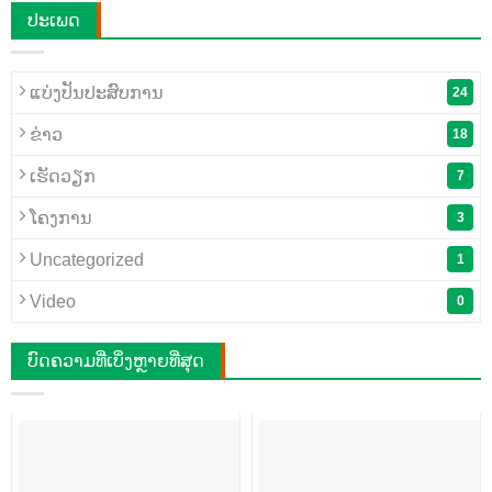
ປະເພດ
ແບ່ງປັນປະສົບການ
24
ຂ່າວ
18
ເຮັດວຽກ
7
ໂຄງການ
3
Uncategorized
1
Video
0
ບົດຄວາມທີ່ເບິ່ງຫຼາຍທີ່ສຸດ