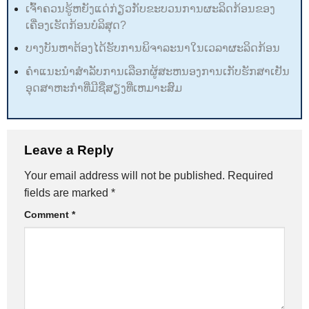
ເຈົ້າຄວນຮູ້ຫຍັງແດ່ກ່ຽວກັບຂະບວນການຜະລິດກ້ອນຂອງ
ເຄື່ອງເຮັດກ້ອນບໍລິສຸດ?
ບາງບັນຫາຕ້ອງໄດ້ຮັບການພິຈາລະນາໃນເວລາຜະລິດກ້ອນ
ຄໍາແນະນໍາສໍາລັບການເລືອກຜູ້ສະຫນອງການເກັບຮັກສາເຢັນ
ອຸດສາຫະກໍາທີ່ມີຊື່ສຽງທີ່ເຫມາະສົມ
Leave a Reply
Your email address will not be published.
Required
fields are marked
*
Comment
*