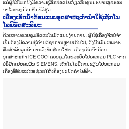
ແຕ່ຜູ້ບໍລິໂພກຍັງມີຄວາມຮູ້ສຶກປອດໄພກ່ຽວກັບຄຸນນະພາບສຸຂະອະ
ນາໄມຂອງກ້ອນຫີນບໍລິສຸດ.
ເຄື່ອງເຮັດນ້ຳກ້ອນແບບອຸດສາຫະກຳນຳໃຊ້ເທັກໂນ
ໂລຍີອັດສະລິຍະ
ດ້ວຍການຄວບຄຸມອັດຕະໂນມັດແບບງ່າຍດາຍ, ຜູ້ໃຊ້ເຄື່ອງຈັກບໍ່ຈໍາ
ເປັນຕ້ອງມີຄວາມຮູ້ດ້ານວິຊາການຫຼາຍເກີນໄປ, ດັ່ງນັ້ນມັນເຫມາະ
ສົມສໍາລັບລູກຄ້າການລົງທຶນສ່ວນໃຫຍ່. ເຄື່ອງເຮັດນ້ຳກ້ອນ
ອຸດສາຫະກຳ ICE COOl ຄວບຄຸມໂດຍລະບົບໂປຣແກຣມ PLC ຈາກ
ບໍລິສັດເຢຍລະມັນ SIEMENS, ເທັກໂນໂລຢີການຂຽນໂປຣແກຣມ
ເຄື່ອງທີ່ທັນສະໄໝ ຊ່ວຍໃຫ້ເຄື່ອງປະຢັດຄ່າໄຟຟ້າ.