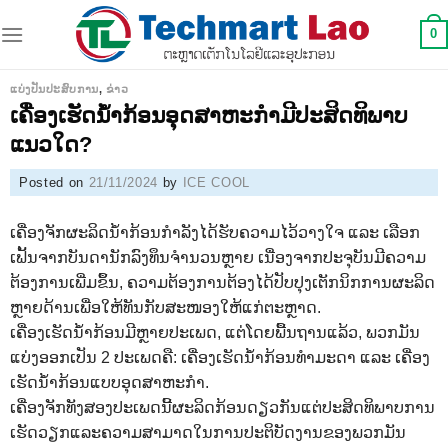
Skip
0
to
content
ແບ່ງປັນປະສົບການ
,
ຂ່າວ
ເຄື່ອງເຮັດນໍ້າກ້ອນອຸດສາຫະກໍາມີປະສິດທິພາບ
ແນວໃດ?
Posted on
21/11/2024
by
ICE COOL
ເຄື່ອງຈັກຜະລິດນ້ຳກ້ອນກຳລັງໄດ້ຮັບຄວາມໄວ້ວາງໃຈ ແລະ ເລືອກ
ເຟັ້ນຈາກບັນດານັກລົງທຶນຈຳນວນຫຼາຍ ເນື່ອງຈາກປະຈຸບັນມີຄວາມ
ຕ້ອງການເພີ່ມຂຶ້ນ, ຄວາມຕ້ອງການຕ້ອງໄດ້ປັບປຸງເຕັກນິກການຜະລິດ
ຫຼາຍດ້ານເພື່ອໃຫ້ທັນກັບສະໜອງໃຫ້ແກ່ຕະຫຼາດ.
ເຄື່ອງເຮັດນ້ຳກ້ອນມີຫຼາຍປະເພດ, ແຕ່ໂດຍພື້ນຖານແລ້ວ, ພວກມັນ
ແບ່ງອອກເປັນ 2 ປະເພດຄື: ເຄື່ອງເຮັດນ້ຳກ້ອນທຳມະດາ ແລະ ເຄື່ອງ
ເຮັດນ້ຳກ້ອນແບບອຸດສາຫະກຳ.
ເຄື່ອງຈັກທັງສອງປະເພດນີ້ຜະລິດກ້ອນດຽວກັນແຕ່ປະສິດທິພາບການ
ເຮັດວຽກແລະຄວາມສາມາດໃນການປະຕິບັດງານຂອງພວກມັນ