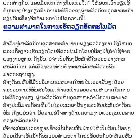
ແຕກຕ່າງກັນ. ແລະມັນແຕກຕ່າງກັນແນວໃດ? ໃຫ້ພວກເຮົາຮຽນຮູ້
ຂໍ້ມູນບາງຢ່າງກ່ຽວກັບການປະຕິບັດຂອງຜູ້ຜະລິດກ້ອນອຸດສາຫະກໍາ
ທຽບກັບເຄື່ອງຈັກທໍາມະດາໃນບົດຄວາມນີ້!
ຄວາມສາມາດໃນການເຮັດວຽກອັດຕະໂນມັດ
ສໍາລັບຜູ້ຜະລິດກ້ອນອຸດສາຫະກໍາ, ທ່ານພຽງແຕ່ຕ້ອງການຕັ້ງໂຫມດ
ແລະເຄື່ອງຈະເຮັດວຽກໂດຍອັດຕະໂນມັດໂດຍບໍ່ຕ້ອງໃຊ້ຄ່າໃຊ້ຈ່າຍ
ແຮງງານຫຼາຍ. ດັ່ງນັ້ນ, ບໍ່ຈໍາເປັນຕ້ອງມີຫນ້າທີ່ໃນລະຫວ່າງການ
ຜະລິດກ້ອນ, ແຕ່ເຄື່ອງຂອງທ່ານຍັງຈະຜະລິດຜະລິດຕະພັນ
ມາດຕະຖານສູງ.
ສ້າງກ້ອນຫີນທີ່ມີປະລິມານຂະຫນາດໃຫຍ່ໃນເວລາສັ້ນໆ: ດ້ວຍ
ຂະບວນການທີ່ທັນສະໄຫມ, ກ້າວຫນ້າແລະຄວາມສາມາດໃນການ
ປະຕິບັດງານສູງ, ຜູ້ຜະລິດກ້ອນຫີນອຸດສາຫະກໍາມີຄວາມສາມາດ
ສ້າງປະລິມານກ້ອນຫີນໃນໄລຍະເວລາສັ້ນໆແລະຮັບປະກັນວ່າກ້ອນ
ຫີນ ເຖິງແມ່ນວ່າ, ມີຄວາມພໍໃຈທາງດ້ານຄວາມງາມແລະຄຸນນະພາບ
ຂອງຜະລິດຕະພັນ.
ເຈົ້າຈະບໍ່ເສຍເວລາຫຼາຍທີ່ຈະປີ້ນກ້ອນຫີນໃຫຍ່ໃຫ້ເປັນກ້ອນນ້ອຍໆ
ດ້ວຍເຄື່ອງເຮັດນ້ຳກ້ອນແບບທຳມະດາ ໂດຍບໍ່ຮັບປະກັນວ່າກ້ອນຫີນ