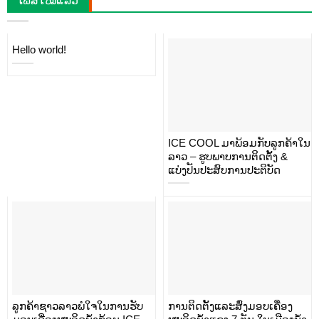
ໂພສໃໝ່ແລ້ວ
Hello world!
ICE COOL ມາພ້ອມກັບລູກຄ້າໃນ
ລາວ – ຮູບພາບການຕິດຕັ້ງ &
ແບ່ງປັນປະສົບການປະຕິບັດ
ລູກຄ້າຊາວລາວພໍໃຈໃນການຮັບ
ການຕິດຕັ້ງແລະສົ່ງມອບເຄື່ອງ