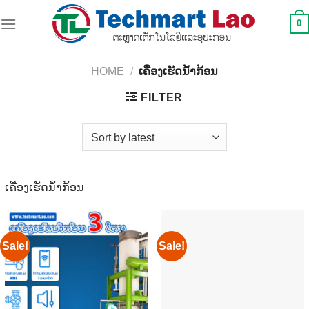
Skip
0
to
content
HOME
/
ເຄື່ອງເຮັດນ້ຳກ້ອນ
FILTER
ເຄື່ອງເຮັດນ້ຳກ້ອນ
Sale!
Sale!