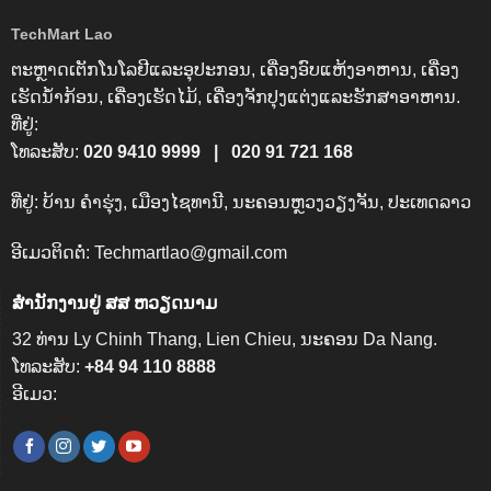
TechMart Lao
ຕະຫຼາດເຕັກໂນໂລຢີແລະອຸປະກອນ, ເຄື່ອງອົບແຫ້ງອາຫານ, ເຄື່ອງ
ເຮັດນໍ້າກ້ອນ, ເຄື່ອງເຮັດໄມ້, ເຄື່ອງຈັກປຸງແຕ່ງແລະຮັກສາອາຫານ.
ທີ່ຢູ່:
ໂທລະສັບ:
020 9410 9999 |
020 91 721 168
ທີ່ຢູ່: ບ້ານ ຄຳຮຸ່ງ, ເມືອງໄຊທານີ, ນະຄອນຫຼວງວຽງຈັນ, ປະເທດລາວ
ອີເມວຕິດຕໍ່: Techmartlao@gmail.com
ສຳນັກງານຢູ່ ສສ ຫວຽດນາມ
32 ທ່ານ Ly Chinh Thang, Lien Chieu, ນະຄອນ Da Nang.
ໂທລະສັບ:
+84 94 110 8888
ອີເມວ: